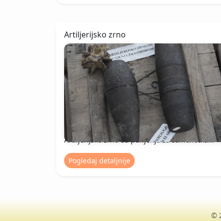
Artiljerijsko zrno
Artiljerijsko zrno od punjenja za samohotku...
Pogledaj detaljnije
© 2