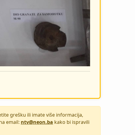
ite grešku ili imate više informacija,
na email:
ntv@neon.ba
kako bi ispravili