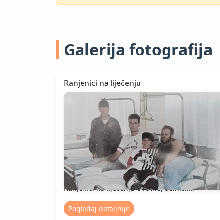
Galerija fotografija
Ranjenici na liječenju
Ranjenici na liječenju u ratnoj bolnici....
Pogledaj detaljnije