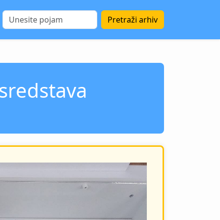
Pretraži arhiv
 sredstava