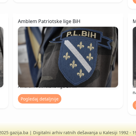
Amblem Patriotske lige BiH
M
Amblem Patriotske lige BiH...
M
na
Pogledaj detaljnije
025 gazija.ba | Digitalni arhiv ratnih dešavanja u Kalesiji 1992 - 