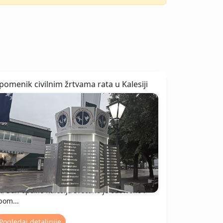
pomenik civilnim žrtvama rata u Kalesiji
a Dan općine Kalesija svečano je otkriveno i
pom...
Pogledaj detaljnije