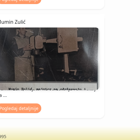
umin Zulić
umin Zulić, majstor na održavanju i snimatelj
 ...
Pogledaj detaljnije
1995