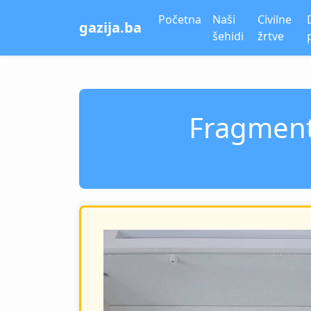
Početna
Naši
Civilne
gazija.ba
šehidi
žrtve
Fragmenti