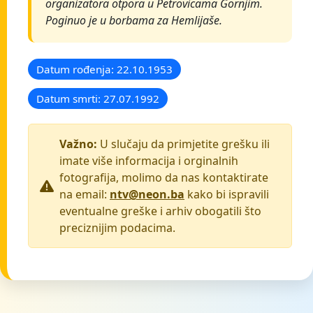
organizatora otpora u Petrovicama Gornjim.
Poginuo je u borbama za Hemlijaše.
Datum rođenja: 22.10.1953
Datum smrti: 27.07.1992
Važno:
U slučaju da primjetite grešku ili
imate više informacija i orginalnih
fotografija, molimo da nas kontaktirate
na email:
ntv@neon.ba
kako bi ispravili
eventualne greške i arhiv obogatili što
preciznijim podacima.