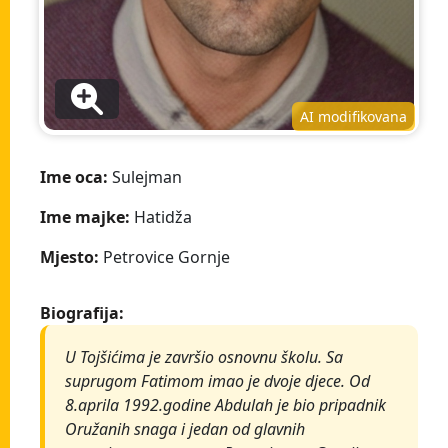
AI modifikovana
Ime oca:
Sulejman
Ime majke:
Hatidža
Mjesto:
Petrovice Gornje
Biografija:
U Tojšićima je završio osnovnu školu. Sa
suprugom Fatimom imao je dvoje djece. Od
8.aprila 1992.godine Abdulah je bio pripadnik
Oružanih snaga i jedan od glavnih