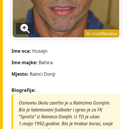
AI modifikovana
Ime oca:
Husejn
Ime majke:
Bahira
Mjesto:
Rainci Donji
Biografija:
Osnovnu školu završio je u Raincima Gornjim.
Bio je talentovani fudbaler i igrao je za FK
“Spreča” iz Rainaca Donjih. U TO je ušao
1.maja 1992.godine. Bio je hrabar borac, svoje