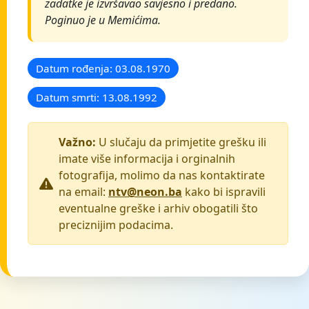
zadatke je izvršavao savjesno i predano.
Poginuo je u Memićima.
Datum rođenja: 03.08.1970
Datum smrti: 13.08.1992
Važno:
U slučaju da primjetite grešku ili
imate više informacija i orginalnih
fotografija, molimo da nas kontaktirate
na email:
ntv@neon.ba
kako bi ispravili
eventualne greške i arhiv obogatili što
preciznijim podacima.