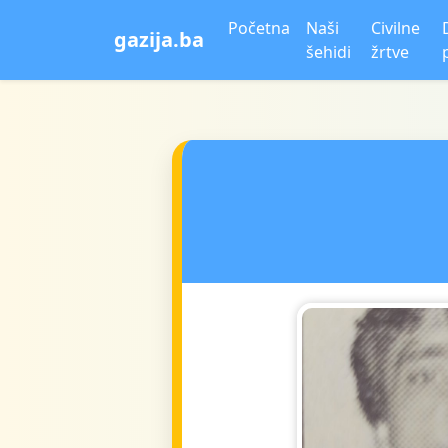
Početna
Naši
Civilne
gazija.ba
šehidi
žrtve