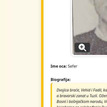
Ime oca:
Sefer
Biografija:
Dvojica braće, Vehid i Fadil, k
a bravarski zanat u Tuzli. Ože
Bosni i bošnjačkom narodu, Ve