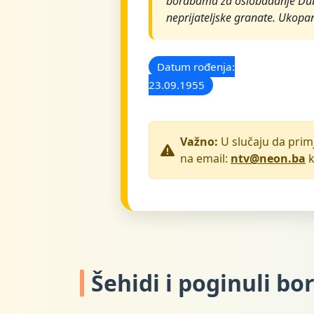
borabama za oslobađanje Dubnic
neprijateljske granate. Ukopa
Datum rođenja:
23.09.1955
Važno:
U slučaju da primj
na email:
ntv@neon.ba
k
Šehidi i poginuli bor