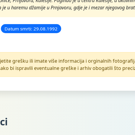
e, Prnjavora, Kalesije. Poginuo je u centru Kalesije, u aktivni
n je u haremu džamije u Prnjavoru, gdje je i mezar njegovog brat
Datum smrti: 29.08.1992
etite grešku ili imate više informacija i orginalnih fotograf
ako bi ispravili eventualne greške i arhiv obogatili što prec
ci