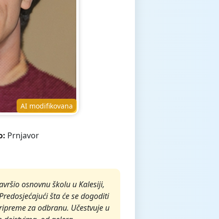
AI modifikovana
o:
Prnjavor
završio osnovnu školu u Kalesiji,
Predosjećajući šta će se dogoditi
pripreme za odbranu. Učestvuje u