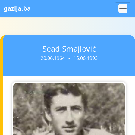
gazija.ba
Sead Smajlović
20.06.1964 - 15.06.1993