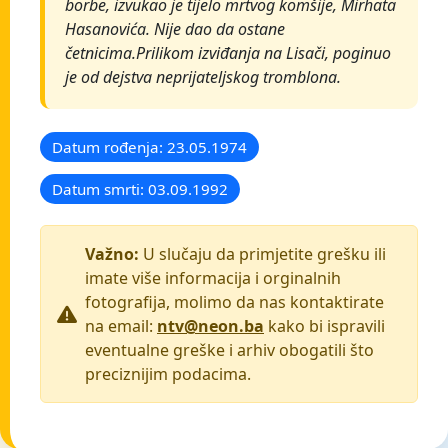
borbe, izvukao je tijelo mrtvog komšije, Mirhata
Hasanovića. Nije dao da ostane
četnicima.Prilikom izviđanja na Lisači, poginuo
je od dejstva neprijateljskog tromblona.
Datum rođenja: 23.05.1974
Datum smrti: 03.09.1992
Važno:
U slučaju da primjetite grešku ili
imate više informacija i orginalnih
fotografija, molimo da nas kontaktirate
na email:
ntv@neon.ba
kako bi ispravili
eventualne greške i arhiv obogatili što
preciznijim podacima.