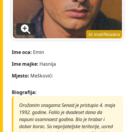
AI modifikovana
Ime oca:
Emin
Ime majke:
Hasnija
Mjesto:
Meškovići
Biografija:
Oružanim snagama Senad je pristupio 4. maja
1992. godine. Falilo je dvadeset dana da
napuni osamnaest godina. Bio je hrabar i
dobar borac. Sa neprijateljske teritorije, usred