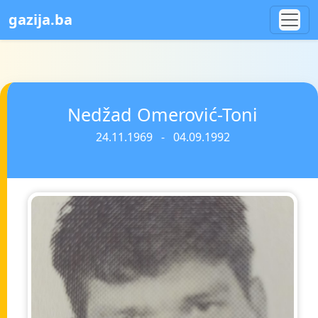
gazija.ba
Nedžad Omerović-Toni
24.11.1969 - 04.09.1992