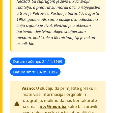
Nedžad. Sa suprugom je živio u kući svojih
roditelja, a pred rat su morali otići u izbjeglištvo
u Gornje Petrovice. Postao je borac 17. avgusta
1992. godine. Ali, samo poslije dva odlaska na
liniju izgubio je život. Nedžad je u aktivnim
borbenim dejstvima ubijen snajperskim
metkom, kod škole u Memićima, čiji je nekad
učenik bio.
Datum rođenja: 24.11.1969
Datum smrti: 04.09.1992
Važno:
U slučaju da primjetite grešku ili
imate više informacija i orginalnih
fotografija, molimo da nas kontaktirate
na email:
ntv@neon.ba
kako bi ispravili
eventualne greške i arhiv obogatili što