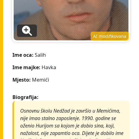
AI modifikovana
Ime oca:
Salih
Ime majke:
Havka
Mjesto:
Memići
Biografija:
Osnovnu školu Nedžad je završio u Memićima,
nije imao stalno zaposlenje. 1990. godine se
oženio Hurijom sa kojom je dobio sina, koji,
nažalost, nije zapamtio oca. Dijete je dobilo ime