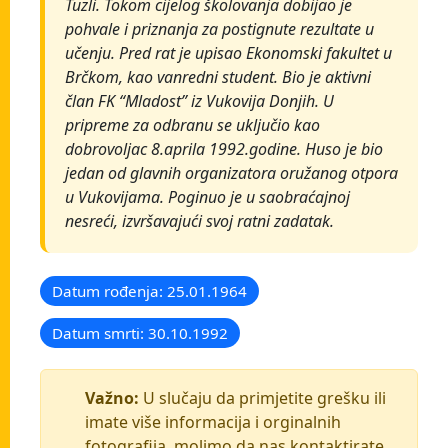
Tuzli. Tokom cijelog školovanja dobijao je
pohvale i priznanja za postignute rezultate u
učenju. Pred rat je upisao Ekonomski fakultet u
Brčkom, kao vanredni student. Bio je aktivni
član FK “Mladost” iz Vukovija Donjih. U
pripreme za odbranu se uključio kao
dobrovoljac 8.aprila 1992.godine. Huso je bio
jedan od glavnih organizatora oružanog otpora
u Vukovijama. Poginuo je u saobraćajnoj
nesreći, izvršavajući svoj ratni zadatak.
Datum rođenja: 25.01.1964
Datum smrti: 30.10.1992
Važno:
U slučaju da primjetite grešku ili
imate više informacija i orginalnih
fotografija, molimo da nas kontaktirate