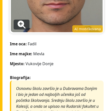
AI modifikovana
Ime oca:
Fadil
Ime majke:
Mevla
Mjesto:
Vukovije Donje
Biografija:
Osnovnu školu završio je u Dubravama Donjim
i bio je jedan od najboljih učenika još od
početka školovanja. Srednju školu završio je u
Kalesiji, a onda se upisao na Rudarski fakultet u