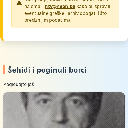
na email:
ntv@neon.ba
kako bi ispravili
eventualne greške i arhiv obogatili što
preciznijim podacima.
Šehidi i poginuli borci
Pogledajte još